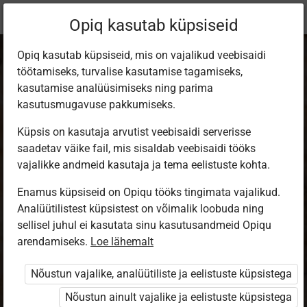
Praegune
Õppekomplekt
Opiq kasutab küpsiseid
asukoht:
Природа и человек 3 кл
Opiq kasutab küpsiseid, mis on vajalikud veebisaidi
töötamiseks, turvalise kasutamise tagamiseks,
kasutamise analüüsimiseks ning parima
kasutusmugavuse pakkumiseks.
Küpsis on kasutaja arvutist veebisaidi serverisse
Природа и
saadetav väike fail, mis sisaldab veebisaidi tööks
vajalikke andmeid kasutaja ja tema eelistuste kohta.
человек. Учебник
Enamus küpsiseid on Opiqu tööks tingimata vajalikud.
Analüütilistest küpsistest on võimalik loobuda ning
для 3 класса
sellisel juhul ei kasutata sinu kasutusandmeid Opiqu
arendamiseks.
Loe lähemalt
Autorid
Nõustun vajalike, analüütiliste ja eelistuste küpsistega
Тийна Элвисто, Маарья Халлик, Айвар
Nõustun ainult vajalike ja eelistuste küpsistega
Крийска, Кристи Пумбо, Танэл Мазур,