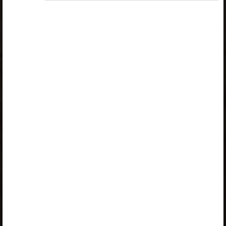
Хенн Воолайд
Ülesandekogu autorid
Маарья Халлик, Кристи Пумбо, Лийзи
Касук
Väljaandja
Avita
Kuulub paketti
Algklassi ja eelkooli pakett erakasutajale
,
Algklassi ja eelkooli pakett erakasutajale
2026/27
,
Algklassi ja eelkooli pakett
lasteaiaõpetajale 2026/27
,
Algklassi ja eelkooli pakett õpilasele
,
Algklassi ja eelkooli pakett õpilasele
2026/27
,
Eelkooli pakett lasteaiaõpetajale
,
Erakasutaja 2024/25
,
Erakasutaja 2026/27
,
Õpilane 2024/25 isiklik: eesti ja
venekeelne