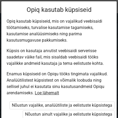
Praegune
Õppekomplekt
Opiq kasutab küpsiseid
asukoht:
NK II järk
Opiq kasutab küpsiseid, mis on vajalikud veebisaidi
töötamiseks, turvalise kasutamise tagamiseks,
kasutamise analüüsimiseks ning parima
kasutusmugavuse pakkumiseks.
Küpsis on kasutaja arvutist veebisaidi serverisse
Noorte Kotkaste II
saadetav väike fail, mis sisaldab veebisaidi tööks
vajalikke andmeid kasutaja ja tema eelistuste kohta.
järk
Enamus küpsiseid on Opiqu tööks tingimata vajalikud.
Analüütilistest küpsistest on võimalik loobuda ning
sellisel juhul ei kasutata sinu kasutusandmeid Opiqu
Autorid
arendamiseks.
Loe lähemalt
Noored Kotkad
Ülesandekogu autorid
Nõustun vajalike, analüütiliste ja eelistuste küpsistega
Noored Kotkad
Nõustun ainult vajalike ja eelistuste küpsistega