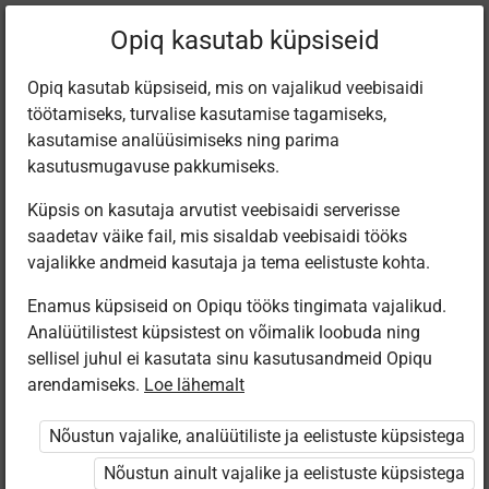
Filtreeri teoseid
Opiq kasutab küpsiseid
Opiq kasutab küpsiseid, mis on vajalikud veebisaidi
töötamiseks, turvalise kasutamise tagamiseks,
Varamu
kasutamise analüüsimiseks ning parima
kasutusmugavuse pakkumiseks.
Küpsis on kasutaja arvutist veebisaidi serverisse
Leiti 76 vastet
saadetav väike fail, mis sisaldab veebisaidi tööks
vajalikke andmeid kasutaja ja tema eelistuste kohta.
Enamus küpsiseid on Opiqu tööks tingimata vajalikud.
Analüütilistest küpsistest on võimalik loobuda ning
sellisel juhul ei kasutata sinu kasutusandmeid Opiqu
arendamiseks.
Loe lähemalt
Sihtasutus Põhja-
Digitar Interactive
Avita
Avita
Eesti
Viljakusest.ee
Liisu ja Sass
Liisu ja Sass
Nõustun vajalike, analüütiliste ja eelistuste küpsistega
Regionaalhaigla
testide ja
lasteaias.
lasteaias.
Verekeskus
ülesannete
Eelkooli
Eelkooli
Nõustun ainult vajalike ja eelistuste küpsistega
Doonorlus
kogu. Inimese
tööraamat, I
tööraamat, II