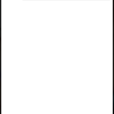
Ülesandekogu autorid
Mare Kitsnik
Väljaandja
Koolibri
Kuulub paketti
Eesti keel ja kirjandus gümnaasiumile
õpetajale
,
Eesti keel ja kirjandus gümnaasiumile
õpetajale 2026/27
,
Eesti keel ja kirjandus gümnaasiumile
õpilasele
,
Eesti keel ja kirjandus gümnaasiumile
õpilasele 2026/27
,
Erakasutaja 2024/25
,
Erakasutaja 2026/27
,
Õpilane 2024/25
,
Õpilane 2024/25 - SOODUSHIND!
,
Õpilane 2024/25 – isiklik
,
Õpilane 2024/25 isiklik: eesti ja