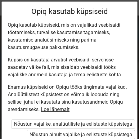
Praegune
Õppekomplekt
Opiq kasutab küpsiseid
asukoht:
Eesti keel gümn, 2
Opiq kasutab küpsiseid, mis on vajalikud veebisaidi
töötamiseks, turvalise kasutamise tagamiseks,
kasutamise analüüsimiseks ning parima
kasutusmugavuse pakkumiseks.
Küpsis on kasutaja arvutist veebisaidi serverisse
SÕNAJALAÕIS.
saadetav väike fail, mis sisaldab veebisaidi tööks
vajalikke andmeid kasutaja ja tema eelistuste kohta.
B2.2
Enamus küpsiseid on Opiqu tööks tingimata vajalikud.
Analüütilistest küpsistest on võimalik loobuda ning
Gümnaasiumi eesti keel kui teine
sellisel juhul ei kasutata sinu kasutusandmeid Opiqu
arendamiseks.
Loe lähemalt
keel 2. osa
Nõustun vajalike, analüütiliste ja eelistuste küpsistega
Autorid
Nõustun ainult vajalike ja eelistuste küpsistega
Mare Kitsnik