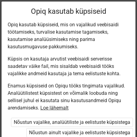
Filtreeri teoseid
Opiq kasutab küpsiseid
Opiq kasutab küpsiseid, mis on vajalikud veebisaidi
töötamiseks, turvalise kasutamise tagamiseks,
Varamu
kasutamise analüüsimiseks ning parima
kasutusmugavuse pakkumiseks.
Küpsis on kasutaja arvutist veebisaidi serverisse
Leiti 107 vastet
saadetav väike fail, mis sisaldab veebisaidi tööks
vajalikke andmeid kasutaja ja tema eelistuste kohta.
Enamus küpsiseid on Opiqu tööks tingimata vajalikud.
Analüütilistest küpsistest on võimalik loobuda ning
sellisel juhul ei kasutata sinu kasutusandmeid Opiqu
arendamiseks.
Loe lähemalt
Avita
Avita
Avita
Koolibri
Liisu ja Sass
Liisu ja Sass
Minu väike
Valmistume
Nõustun vajalike, analüütiliste ja eelistuste küpsistega
lasteaias.
lasteaias.
kallis planeet
kooliks
Eelkooli
Eelkooli
Nõustun ainult vajalike ja eelistuste küpsistega
tööraamat, I
tööraamat, II